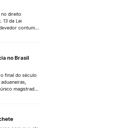
no direito
 devedor contumaz
enefícios fiscais,
ia no Brasil
 aduaneiras,
único magistrado,
diante da
omo os que
chete