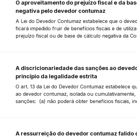
O aproveitamento do prejuízo fiscal e da bas
negativa pelo devedor contumaz
A Lei do Devedor Contumaz estabelece que o deve
ficará impedido fruir de benefícios fiscais e de utiliz
prejuízo fiscal ou de base de cálculo negativa da Co
sobre o Lucro Líquido (CSLL) para a quitação de tribut
da Lei Complementar 225/
A discricionariedade das sanções ao deved
princípio da legalidade estrita
O art. 13 da Lei do Devedor Contumaz estabelece qu
ao devedor contumaz, isolada ou cumulativamente, 
sanções: (a) não poderá obter benefícios fiscais, in
concessão de remissão ou de anistia, e não poderá ut
prejuízo fiscal ou de base de cálculo negativa da
A ressurreição do devedor contumaz falido