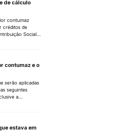
e de cálculo
dor contumaz
ar créditos de
ntribuição Social
os (art. 13, I, ‘a’,
or contumaz e o
e serão aplicadas
as seguintes
clusive a
ilizar créditos de
 que estava em