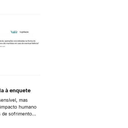
da à enquete
sensível, mas
 o impacto humano
s de sofrimento
is que cogitaram
casso empresarial.