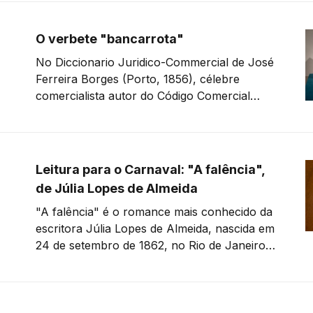
Eu
O verbete "bancarrota"
No Diccionario Juridico-Commercial de José
Ferreira Borges (Porto, 1856), célebre
comercialista autor do Código Comercial
Português de 1833, encontra-se o verbete
banca-rota (p. 46-47): "Banca-rota — A
expressão comercial fazer banca-rota, —
estar em estado de banca-rota, denota
Leitura para o Carnaval: "A falência",
quebra, fallencia. Parece que esta expressão
de Júlia Lopes de Almeida
"A falência" é o romance mais conhecido da
escritora Júlia Lopes de Almeida, nascida em
24 de setembro de 1862, no Rio de Janeiro,
e criada em Campinas. A obra acompanha a
trajetória de Camila, integrante da burguesia
carioca do final do século XIX, casada com
Francisco Teodoro,