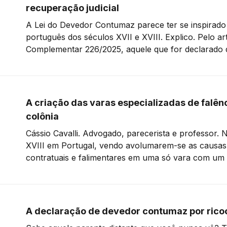
recuperação judicial
A Lei do Devedor Contumaz parece ter se inspirado 
português dos séculos XVII e XVIII. Explico. Pelo art. 13 da Lei
Complementar 226/2025, aquele que for declarado
sofrerá as seguintes sanções: (a) não poderá obter b
inclusive a concessão de remissão ou de anistia,
A criação das varas especializadas de falênc
colônia
Cássio Cavalli. Advogado, parecerista e professor. No final do século
XVIII em Portugal, vendo avolumarem-se as causas
contratuais e falimentares em uma só vara com um 
“tornou-se evidente, por decisiva experiência, que, 
concorrência de tantos e tão diversos assuntos, c
envolvem
A declaração de devedor contumaz por rico