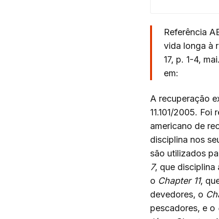
Referência AB
vida longa à 
17, p. 1-4, m
em:
A recuperação ex
11.101/2005. Foi
americano de re
disciplina nos s
são utilizados p
7
, que disciplina
o
Chapter 11
, qu
devedores, o
Ch
pescadores, e o