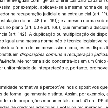
almente iguais com ligeiras diferenças para cada um 
Assim, por exemplo, aplicava-se a mesma norma de le
dor na recuperação judicial e na extrajudicial (art. 1
postulação do art. 48 (art. 161); e a mesma norma sobr
os no plano (art. 60 e art. 166), que remetem à discipl
ncia (art. 142). A duplicação ou multiplicação de dispo
o igual uma mesma norma não é técnica legislativa r
míssima forma de um mesmíssimo tema, estes disposit
onstituem
disposições comuns à recuperação judicial
falência
. Melhor teria sido concentrá-los em um único 
r uniformidade de interpretação e, portanto, promov
formidade normativa é perceptível nos dispositivos qu
de forma ligeiramente distinta. Assim, por exemplo, 
odelo de proporções monumentais, o art. 41 da LRF d
ígidas de credores admitidas a votar na recuperação ju