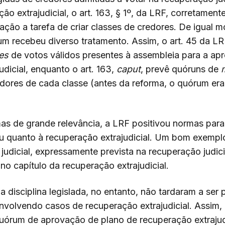
ão extrajudicial, o art. 163, § 1º, da LRF, corretamente
ação a tarefa de criar classes de credores. De igual
m recebeu diverso tratamento. Assim, o art. 45 da L
les
de votos válidos presentes à assembleia para a ap
dicial, enquanto o art. 163,
caput
, prevê quóruns de
dores de cada classe (antes da reforma, o quórum er
as de grande relevância, a LRF positivou normas par
ciou quanto à recuperação extrajudicial. Um bom exemp
judicial, expressamente prevista na recuperação judicial
o capítulo da recuperação extrajudicial.
a disciplina legislada, no entanto, não tardaram a ser
nvolvendo casos de recuperação extrajudicial. Assim, p
uórum de aprovação de plano de recuperação extrajud