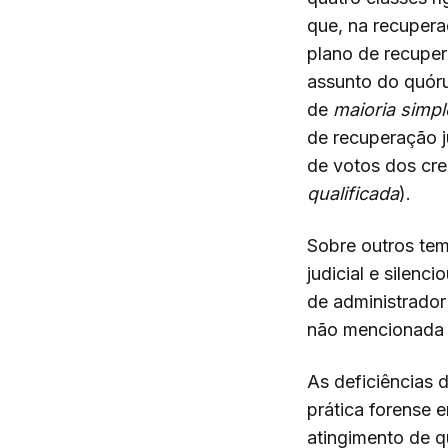
que, na recuperaç
plano de recuper
assunto do quóru
de
maioria simp
de recuperação ju
de votos dos cre
qualificada
).
Sobre outros tem
judicial e silen
de administrador 
não mencionada n
As deficiências d
prática forense e
atingimento de q