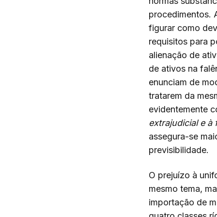
normas substanci
procedimentos. 
figurar como deve
requisitos para 
alienação de ativ
de ativos na falê
enunciam de mod
tratarem da mes
evidentemente c
extrajudicial e à 
assegura-se maio
previsibilidade.
O prejuízo à uni
mesmo tema, mas 
importação de m
quatro classes r