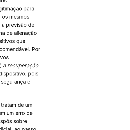
dos
gitimação para
º), os mesmos
e a previsão de
ina de alienação
sitivos que
ecomendável. Por
ivos
, a recuperação
dispositivo, pois
e segurança e
e tratam de um
em um erro de
ispôs sobre
dicial, ao passo