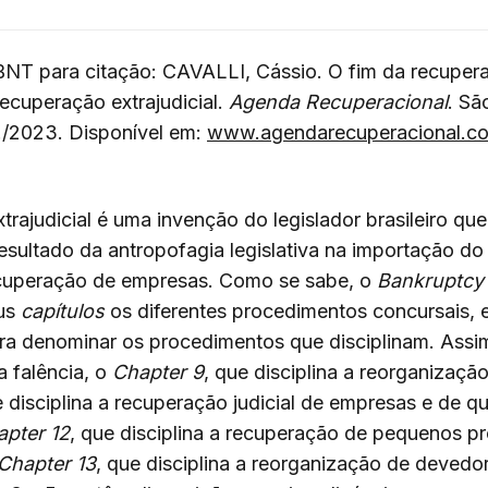
NT para citação: CAVALLI, Cássio. O fim da recuperaç
recuperação extrajudicial.
Agenda Recuperacional
. São
ai./2023. Disponível em:
www.agendarecuperacional.co
trajudicial é uma invenção do legislador brasileiro qu
 resultado da antropofagia legislativa na importação d
cuperação de empresas. Como se sabe, o
Bankruptcy
eus
capítulos
os diferentes procedimentos concursais, e
ara denominar os procedimentos que disciplinam. Assi
 a falência, o
Chapter 9
, que disciplina a reorganizaçã
e disciplina a recuperação judicial de empresas e de q
apter 12
, que disciplina a recuperação de pequenos pr
Chapter 13
, que disciplina a reorganização de devedo