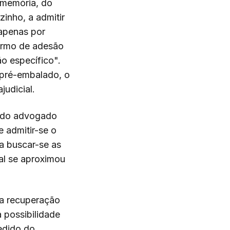
a memória, do
inho, a admitir
 apenas por
ermo de adesão
o específico".
 pré-embalado, o
judicial.
ia do advogado
 admitir-se o
a buscar-se as
al se aproximou
 a recuperação
a possibilidade
edido do