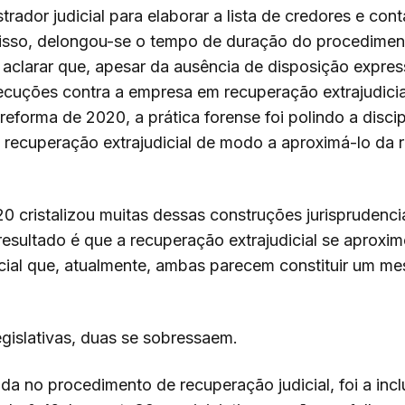
rador judicial para elaborar a lista de credores e con
isso, delongou-se o tempo de duração do procediment
 aclarar que, apesar da ausência de disposição expre
ecuções contra a empresa em recuperação extrajudici
eforma de 2020, a prática forense foi polindo a discip
recuperação extrajudicial de modo a aproximá-lo da
0 cristalizou muitas dessas construções jurisprudenci
 resultado é que a recuperação extrajudicial se aproxi
cial que, atualmente, ambas parecem constituir um m
egislativas, duas se sobressaem.
ida no procedimento de recuperação judicial, foi a incl