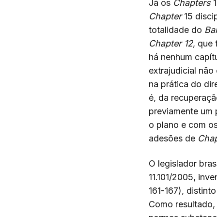
Já os
Chapters
Chapter
15 disci
totalidade do
Ba
Chapter 12
, que 
há nenhum capítu
extrajudicial nã
na prática do di
é, da recuperaçã
previamente um 
o plano e com os
adesões de
Chap
O legislador bra
11.101/2005, inve
161-167), distint
Como resultado, 