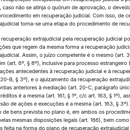
, caso não se atinja o quórum de aprovação, o deved
rocedimento em recuperação judicial. Com isso, de c
ajudicial torna-se uma etapa do procedimento de recup
 recuperação extrajudicial pela recuperação judicial p
ções que regem da mesma forma a recuperação judicia
ajudicial. Assim, o juízo competente é o mesmo (art. 
(art. 6º, § 8º), inclusive para processo estrangeiro (a
ções antecedentes à recuperação judicial e à recupe
t. 20-B, § 3º), e o ajuizamento da recuperação extrajudic
antias anteriores à mediação (art. 20-C, parágrafo únic
éditos é a mesma (art. 161, § 1º, c/c art. 163, § 1º), 
ão de ações e execuções é a mesma (art. 163, § 3º). 
o de bens prevista no plano é, em ambos os procedim
a pelas mesmas disposições legais (art. 166), bem como
s feita na forma do plano de recuperação extrajudicial