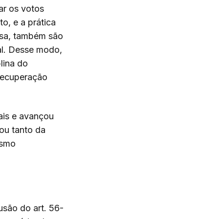
tar os votos
o, e a prática
ssa, também são
al. Desse modo,
lina do
 recuperação
ais e avançou
mou tanto da
esmo
usão do art. 56-