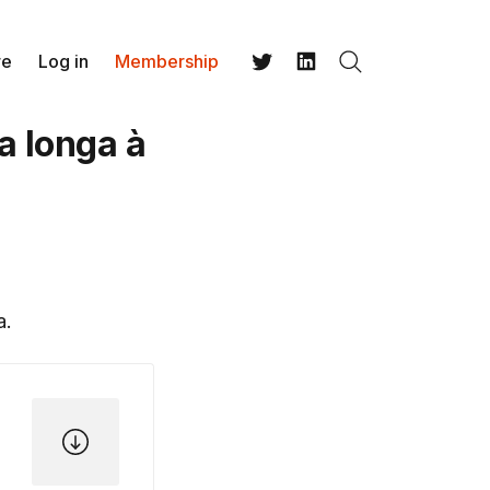
re
Log in
Membership
Search
Twitter
LinkedIn
a longa à
a.