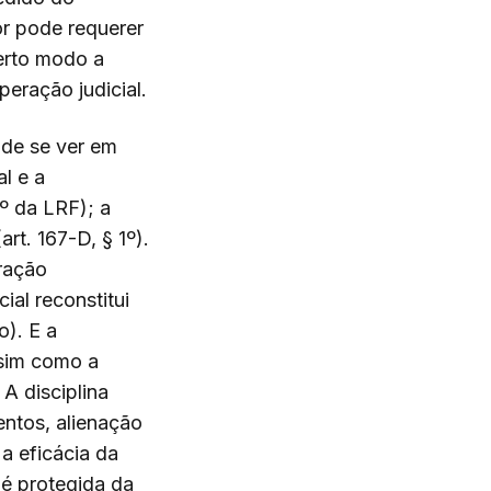
or pode requerer
erto modo a
eração judicial.
ode se ver em
l e a
3º da LRF); a
rt. 167-D, § 1º).
ração
ial reconstitui
o). E a
assim como a
A disciplina
entos, alienação
 a eficácia da
 é protegida da