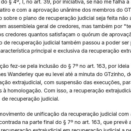
 do § 4º, I, no art. 39, por iniciativa, se não me falha 
Satiro e com a aprovação unânime dos membros do GTz
o sobre o plano de recuperação judicial seja feita não
 em assembleia geral de credores, mas também por "t
os credores quantos satisfaçam o quórum de aprovaçã
o de recuperação judicial também passou a poder ser
aracterística principal e exclusiva da recuperação extra
ção fez-se pela inclusão do § 7º no art. 163, por ide
s Wanderley que eu levei até a minuta do GTzinho, de
ração extrajudicial, com suspensão das execuções, par
s à homologação. Com isso, a recuperação extrajudici
de recuperação judicial.
movimento de unificação da recuperação judicial com
ncontrada na parte final do § 7º no art. 163, que prevê 
recuperação extrajudicial em recuperação judicial a p