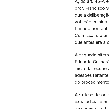
A, do art. 45-A e
prof. Francisco 
que a deliberaçã
votação colhida
firmado por tant
Com isso, o plan
que antes era a c
A segunda altera
Eduardo Guimarãe
início da recupe
adesões faltante
do procedimento 
A síntese desse 
extrajudicial é e
de conversão da 