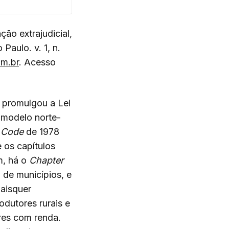
ão extrajudicial,
 Paulo. v. 1, n.
m.br
. Acesso
e promulgou a Lei
o modelo norte-
 Code
de 1978
 os capítulos
m, há o
Chapter
o de municípios, e
uaisquer
odutores rurais e
res com renda.