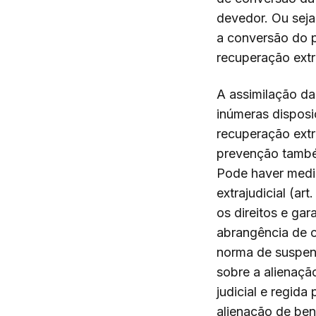
devedor. Ou seja
a conversão do p
recuperação extr
A assimilação da
inúmeras disposi
recuperação extr
prevenção também 
Pode haver media
extrajudicial (ar
os direitos e gar
abrangência de cr
norma de suspens
sobre a alienaçã
judicial e regid
alienação de ben