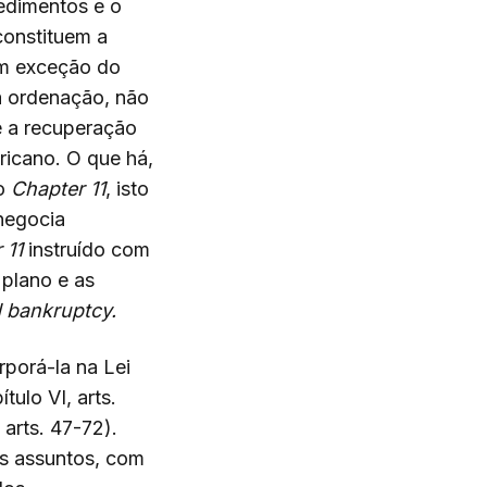
cedimentos e o
constituem a
com exceção do
ta ordenação, não
e a recuperação
ricano. O que há,
do
Chapter 11
, isto
negocia
 11
instruído com
 plano e as
 bankruptcy.
rporá-la na Lei
tulo VI, arts.
 arts. 47-72).
os assuntos, com