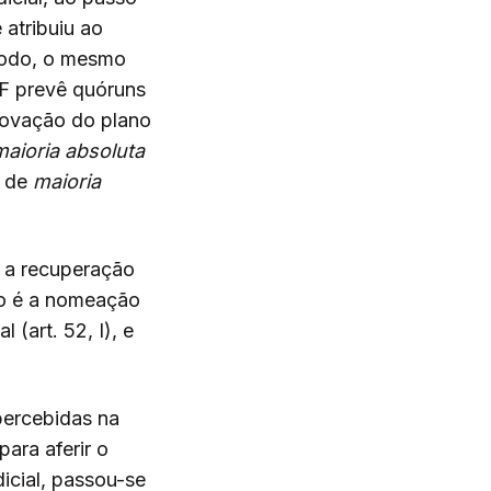
 atribuiu ao
 modo, o mesmo
RF prevê quóruns
rovação do plano
maioria absoluta
a de
maioria
a a recuperação
lo é a nomeação
 (art. 52, I), e
 percebidas na
ara aferir o
icial, passou-se