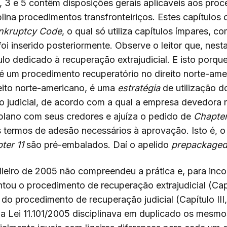
1, 3 e 5 contêm disposições gerais aplicáveis aos pro
plina procedimentos transfronteiriços. Estes capítulos 
nkruptcy Code
, o qual só utiliza capítulos ímpares, 
foi inserido posteriormente. Observe o leitor que, nes
lo dedicado à recuperação extrajudicial. E isto porqu
o é um procedimento recuperatório no direito norte-ame
reito norte-americano, é uma
estratégia
de utilização 
o judicial, de acordo com a qual a empresa devedora 
plano com seus credores e ajuíza o pedido de
Chapter
 termos de adesão necessários à aprovação. Isto é, o
ter 11
são pré-embalados. Daí o apelido
prepackaged
sileiro de 2005 não compreendeu a prática e, para inco
ntou o procedimento de recuperação extrajudicial (Capí
o do procedimento de recuperação judicial (Capítulo III,
a Lei 11.101/2005 disciplinava em duplicado os mesm